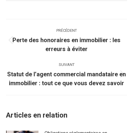
Navigation
PRÉCÉDENT
article
Perte des honoraires en immobilier : les
Article
erreurs à éviter
précédent
:
SUIVANT
Statut de l’agent commercial mandataire en
Article
immobilier : tout ce que vous devez savoir
suivant
:
Articles en relation