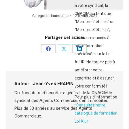
à votre syndicat, la
CNACIM en tant que
Catégorie :
Immobilier
12 février 2021
"Membre 2 étoiles" ou
"Membre 3 étoiles",
Partager cet article
vous aurez accès à
notre formation
Partager
Partager
Partager
spécialisée sur la Loi
sur
sur
sur
ALUR. Ne tardez pas à
Facebook
X
LinkedIn
améliorer votre
expertise et à assurer
Auteur :
Jean-Yves FRAPIN
votre conformité !
Co-fondateur et secrétaire général de la CNACIM le
Pour plus d'information
syndicat des Agents Commerciaux en Immobilier.
:
Consultez notre
Plus de 30 années au service des Agents
catalogue de formation
Commerciaux.
Loi Alur