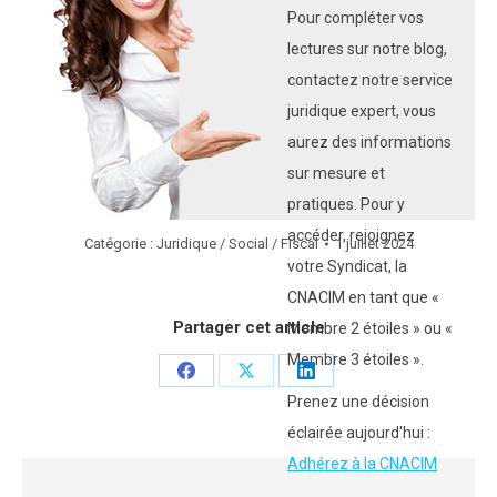
Pour compléter vos
lectures sur notre blog,
contactez notre service
juridique expert, vous
aurez des informations
sur mesure et
pratiques. Pour y
accéder, rejoignez
Catégorie :
Juridique / Social / Fiscal
1 juillet 2024
votre Syndicat, la
CNACIM en tant que «
Partager cet article
Membre 2 étoiles » ou «
Membre 3 étoiles ».
Partager
Partager
Partager
Prenez une décision
sur
sur
sur
éclairée aujourd'hui :
Facebook
X
LinkedIn
Adhérez à la CNACIM