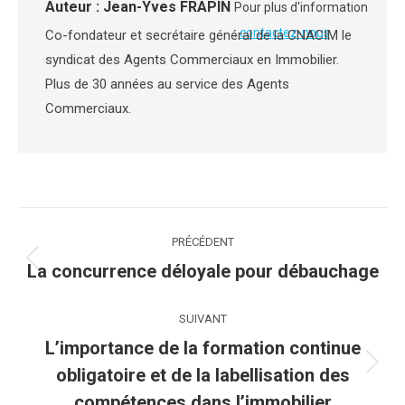
Auteur :
Jean-Yves FRAPIN
Pour plus d'information
:
contactez-nous
Co-fondateur et secrétaire général de la CNACIM le
syndicat des Agents Commerciaux en Immobilier.
Plus de 30 années au service des Agents
Commerciaux.
Navigation
PRÉCÉDENT
article
Article
La concurrence déloyale pour débauchage
précédent
:
SUIVANT
L’importance de la formation continue
Article
obligatoire et de la labellisation des
suivant
compétences dans l’immobilier