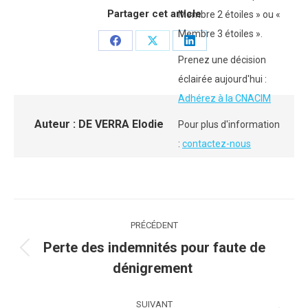
Partager cet article
Membre 2 étoiles » ou «
Membre 3 étoiles ».
Partager
Partager
Partager
Prenez une décision
sur
sur
sur
éclairée aujourd'hui :
Facebook
X
LinkedIn
Adhérez à la CNACIM
Auteur :
DE VERRA Elodie
Pour plus d'information
:
contactez-nous
Navigation
PRÉCÉDENT
article
Perte des indemnités pour faute de
Article
dénigrement
précédent
:
SUIVANT