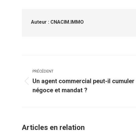
Fa
Auteur :
CNACIM.IMMO
Navigation
article
PRÉCÉDENT
Un agent commercial peut-il cumuler
Article
négoce et mandat ?
précédent
:
Articles en relation