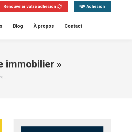
Renouveler votre adhésion
Adhésion
s
Blog
À propos
Contact
e immobilier »
ire…