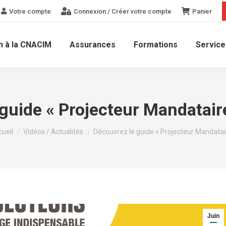
Votre compte
Connexion / Créer votre compte
Panier
n à la CNACIM
Assurances
Formations
Service
guide « Projecteur Mandatair
s êtes ici :
ueil
Vidéos / Actualités
Découvrez le guide « Projecteur Mandata
Juin