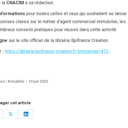
e la
CNACIM
à sa rédaction.
informations
pour toutes celles et ceux qui souhaitent se lancer
éponses claires sur le métier d’agent commercial immobilier, les
ombreux conseils pratiques pour réussir dans cette activité.
igne
sur le site officiel de la librairie Bpifrance Création.
 :
https://librairie.bpifrance-creation.fr/immobilier/412-
os / Actualités
10 juin 2025
ager cet article
rtager
Partager
Partager
r
sur
sur