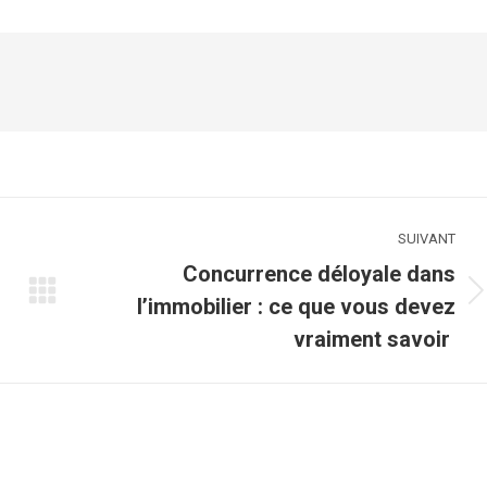
cebook
X
LinkedIn
SUIVANT
Concurrence déloyale dans
Article
l’immobilier : ce que vous devez
suivant
vraiment savoir
: