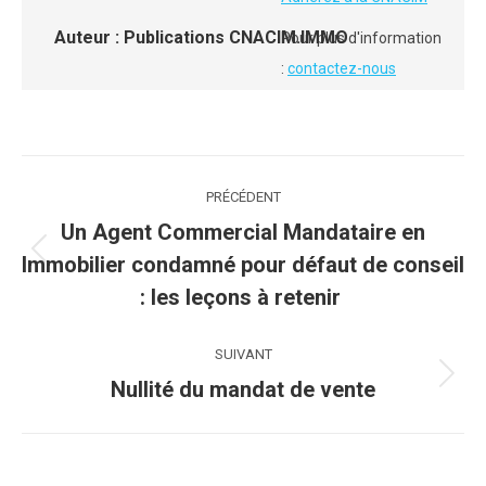
Auteur :
Publications CNACIM.IMMO
Pour plus d'information
:
contactez-nous
Navigation
PRÉCÉDENT
article
Un Agent Commercial Mandataire en
Article
Immobilier condamné pour défaut de conseil
précédent
: les leçons à retenir
:
SUIVANT
Article
Nullité du mandat de vente
suivant
: