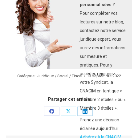
personnalisées ?
Pour compléter vos
lectures sur notre blog,
contactez notre service
juridique expert, vous
aurez des informations
sur mesure et
pratiques. Pour y
accéder, rejoignez
Catégorie :
Juridique / Social / Fiscal
13 septembre 2022
votre Syndicat, la
CNACIM en tant que «
Partager cet article
Membre 2 étoiles » ou «
Membre 3 étoiles ».
Partager
Partager
Partager
Prenez une décision
sur
sur
sur
éclairée aujourd'hui :
Facebook
X
LinkedIn
Adhérez à la CNACIM