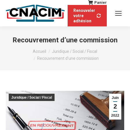
Panier
Renouveler
votre
adhésion
Recouvrement d’une commission
Vous êtes ici :
Accueil
Juridique / Social / Fiscal
Recouvrement d’une commission
Juridique / Social / Fiscal
Juin
2
2022