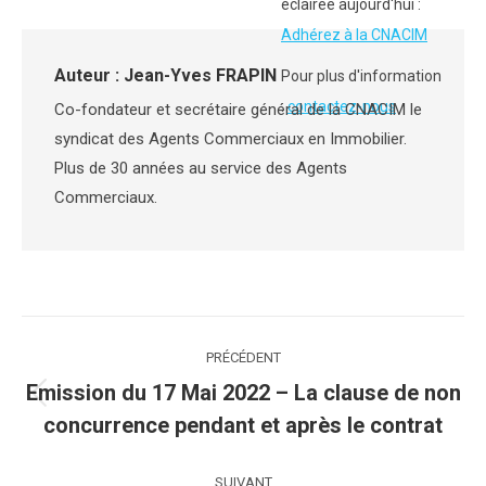
éclairée aujourd'hui :
Facebook
X
LinkedIn
Adhérez à la CNACIM
Auteur :
Jean-Yves FRAPIN
Pour plus d'information
:
contactez-nous
Co-fondateur et secrétaire général de la CNACIM le
syndicat des Agents Commerciaux en Immobilier.
Plus de 30 années au service des Agents
Commerciaux.
Navigation
PRÉCÉDENT
article
Emission du 17 Mai 2022 – La clause de non
Article
concurrence pendant et après le contrat
précédent
:
SUIVANT