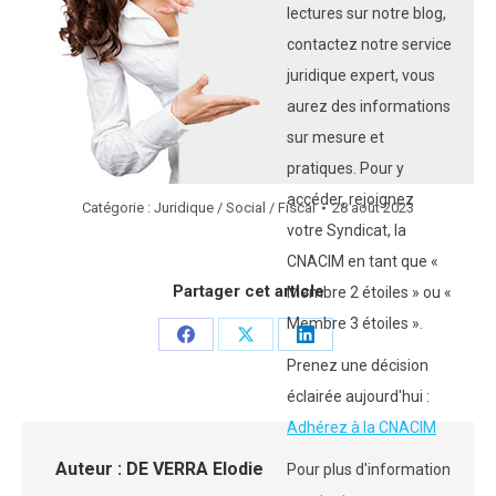
lectures sur notre blog,
contactez notre service
juridique expert, vous
aurez des informations
sur mesure et
pratiques. Pour y
accéder, rejoignez
Catégorie :
Juridique / Social / Fiscal
28 août 2023
votre Syndicat, la
CNACIM en tant que «
Partager cet article
Membre 2 étoiles » ou «
Membre 3 étoiles ».
Partager
Partager
Partager
Prenez une décision
sur
sur
sur
éclairée aujourd'hui :
Facebook
X
LinkedIn
Adhérez à la CNACIM
Auteur :
DE VERRA Elodie
Pour plus d'information