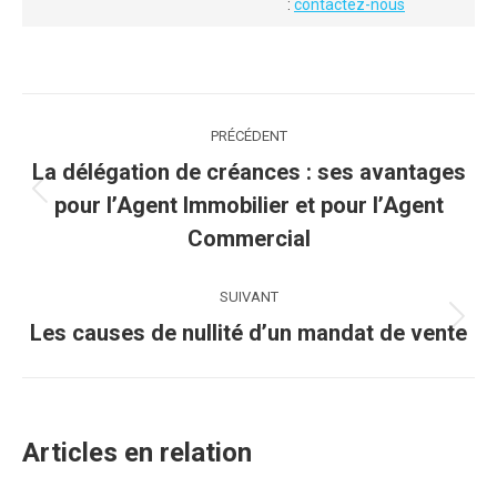
:
contactez-nous
Navigation
PRÉCÉDENT
article
La délégation de créances : ses avantages
Article
pour l’Agent Immobilier et pour l’Agent
précédent
Commercial
:
SUIVANT
Article
Les causes de nullité d’un mandat de vente
suivant
:
Articles en relation