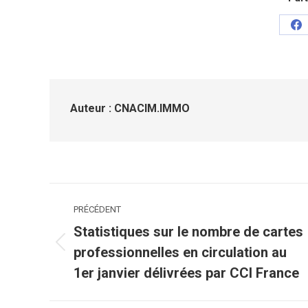
Pa
su
Fa
Auteur :
CNACIM.IMMO
Navigation
PRÉCÉDENT
article
Statistiques sur le nombre de cartes
Article
professionnelles en circulation au
précédent
1er janvier délivrées par CCI France
: