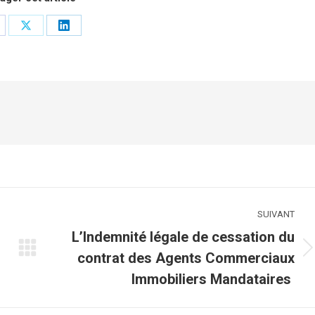
rtager
Partager
Partager
r
sur
sur
cebook
X
LinkedIn
SUIVANT
L’Indemnité légale de cessation du
Article
contrat des Agents Commerciaux
suivant
Immobiliers Mandataires
: