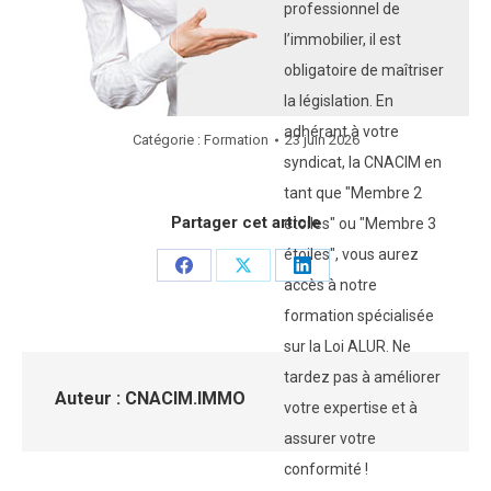
professionnel de
l’immobilier, il est
obligatoire de maîtriser
la législation. En
adhérant à votre
Catégorie :
Formation
23 juin 2026
syndicat, la CNACIM en
tant que "Membre 2
Partager cet article
étoiles" ou "Membre 3
étoiles", vous aurez
Partager
Partager
Partager
accès à notre
sur
sur
sur
formation spécialisée
Facebook
X
LinkedIn
sur la Loi ALUR. Ne
tardez pas à améliorer
Auteur :
CNACIM.IMMO
votre expertise et à
assurer votre
conformité !