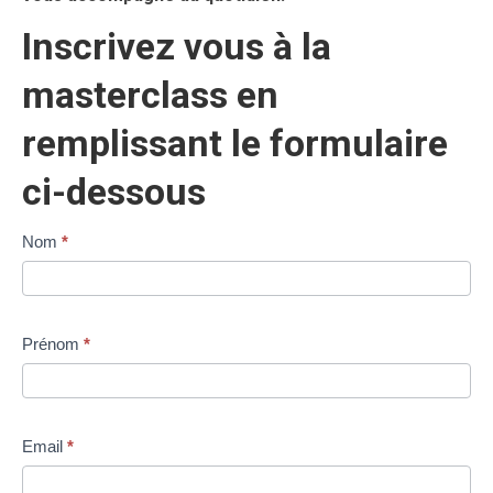
Inscrivez vous à la
masterclass en
remplissant le formulaire
ci-dessous
Master
Nom
Si
*
Class
vous
mensuelle
êtes
-
un
Prénom
*
La
humain,
CNACIM,
ne
votre
remplissez
Email
*
syndicat
pas
ce