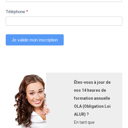
champ.
Téléphone
*
Je valide mon inscription
Êtes-vous à jour de
vos 14 heures de
formation annuelle
OLA (Obligation Loi
ALUR) ?
En tant que