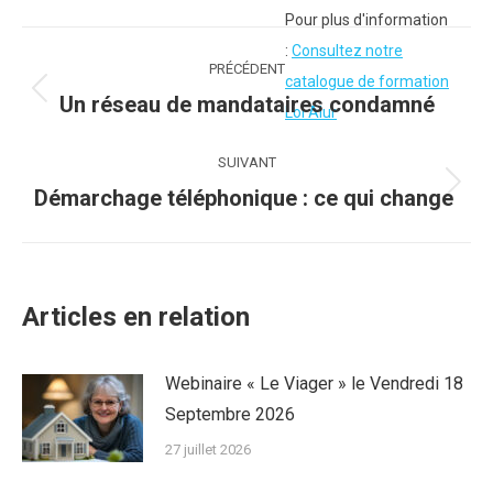
Pour plus d'information
Navigation
:
Consultez notre
PRÉCÉDENT
catalogue de formation
article
Article
Un réseau de mandataires condamné
Loi Alur
précédent
:
SUIVANT
Article
Démarchage téléphonique : ce qui change
suivant
:
Articles en relation
Webinaire « Le Viager » le Vendredi 18
Septembre 2026
27 juillet 2026