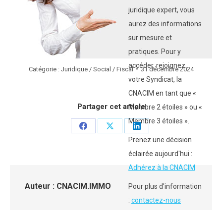
juridique expert, vous
aurez des informations
sur mesure et
pratiques. Pour y
accéder, rejoignez
Catégorie :
Juridique / Social / Fiscal
31 décembre 2024
votre Syndicat, la
CNACIM en tant que «
Partager cet article
Membre 2 étoiles » ou «
Membre 3 étoiles ».
Partager
Partager
Partager
Prenez une décision
sur
sur
sur
éclairée aujourd'hui :
Facebook
X
LinkedIn
Adhérez à la CNACIM
Auteur :
CNACIM.IMMO
Pour plus d'information
:
contactez-nous