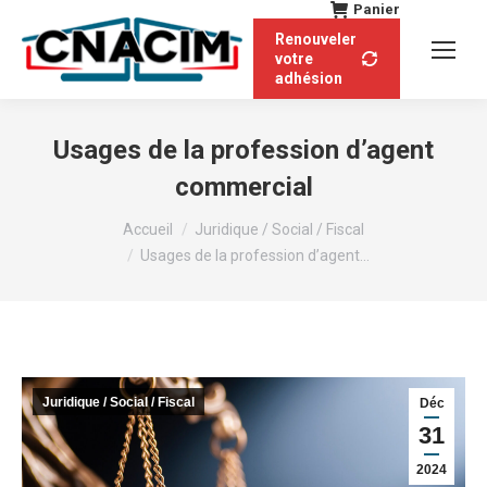
Panier
Renouveler
votre
adhésion
Usages de la profession d’agent
commercial
Vous êtes ici :
Accueil
Juridique / Social / Fiscal
Usages de la profession d’agent…
Juridique / Social / Fiscal
Déc
31
2024