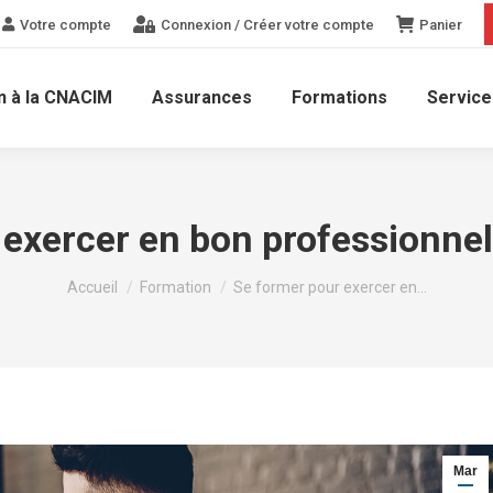
Votre compte
Connexion / Créer votre compte
Panier
n à la CNACIM
Assurances
Formations
Service
exercer en bon professionnel 
Vous êtes ici :
Accueil
Formation
Se former pour exercer en…
Mar