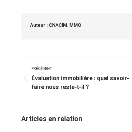
su
Fa
Auteur :
CNACIM.IMMO
Navigation
PRÉCÉDENT
article
Évaluation immobilière : quel savoir-
Article
faire nous reste-t-il ?
précédent
:
Articles en relation