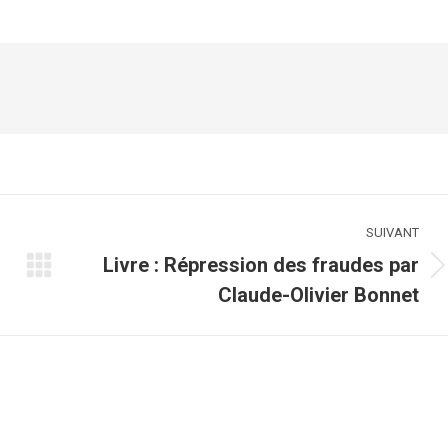
r
sur
sur
cebook
X
LinkedIn
SUIVANT
Livre : Répression des fraudes par
Article
Claude-Olivier Bonnet
suivant
: