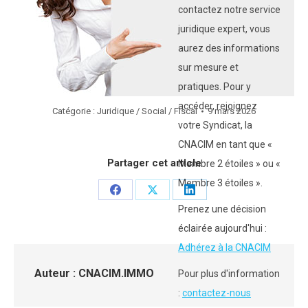
contactez notre service
juridique expert, vous
aurez des informations
sur mesure et
pratiques. Pour y
accéder, rejoignez
Catégorie :
Juridique / Social / Fiscal
9 mars 2026
votre Syndicat, la
CNACIM en tant que «
Partager cet article
Membre 2 étoiles » ou «
Membre 3 étoiles ».
Partager
Partager
Partager
Prenez une décision
sur
sur
sur
éclairée aujourd'hui :
Facebook
X
LinkedIn
Adhérez à la CNACIM
Auteur :
CNACIM.IMMO
Pour plus d'information
:
contactez-nous