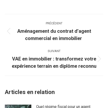
Navigation
PRÉCÉDENT
article
Aménagement du contrat d’agent
Article
commercial en immobilier
précédent
:
SUIVANT
VAE en immobilier : transformez votre
Article
expérience terrain en diplôme reconnu
suivant
:
Articles en relation
Quel régime fiscal pour un agent