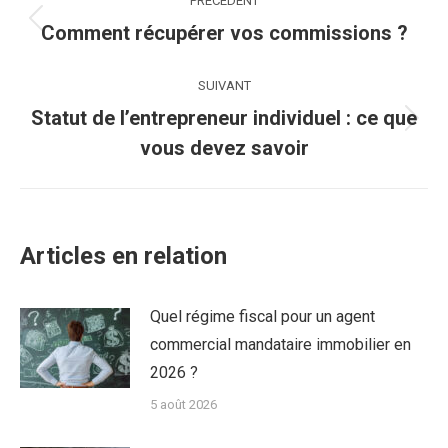
PRÉCÉDENT
article
Article
Comment récupérer vos commissions ?
précédent
:
SUIVANT
Statut de l’entrepreneur individuel : ce que
Article
vous devez savoir
suivant
:
Articles en relation
Quel régime fiscal pour un agent
commercial mandataire immobilier en
2026 ?
5 août 2026