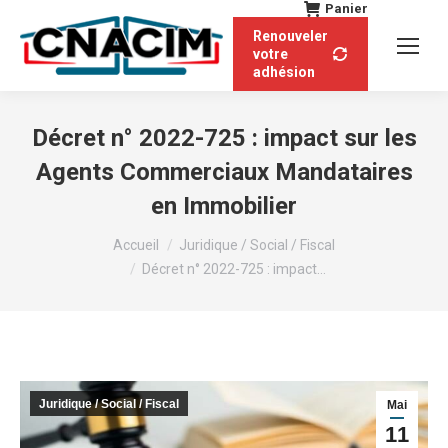
Panier
Renouveler
votre
adhésion
Décret n° 2022-725 : impact sur les
Agents Commerciaux Mandataires
en Immobilier
Vous êtes ici :
Accueil
Juridique / Social / Fiscal
Décret n° 2022-725 : impact…
Juridique / Social / Fiscal
Mai
11