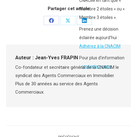
CNACIM en tant que «
Partager cet article
Membre 2 étoiles » ou «
Membre 3 étoiles ».
Partager
Partager
Partager
Prenez une décision
sur
sur
sur
éclairée aujourd'hui :
Facebook
X
LinkedIn
Adhérez à la CNACIM
Auteur :
Jean-Yves FRAPIN
Pour plus d'information
:
contactez-nous
Co-fondateur et secrétaire général de la CNACIM le
syndicat des Agents Commerciaux en Immobilier.
Plus de 30 années au service des Agents
Commerciaux.
Navigation