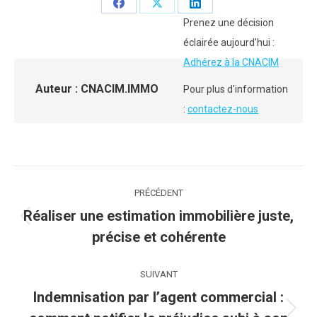
Partager
Partager
Partager
Prenez une décision
sur
sur
sur
éclairée aujourd'hui :
Facebook
X
LinkedIn
Adhérez à la CNACIM
Auteur :
CNACIM.IMMO
Pour plus d'information
:
contactez-nous
Navigation
PRÉCÉDENT
article
Réaliser une estimation immobilière juste,
Article
précise et cohérente
précédent
:
SUIVANT
Indemnisation par l’agent commercial :
Article