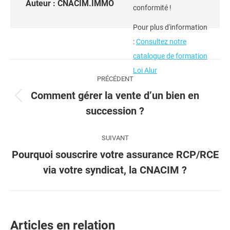
Auteur :
CNACIM.IMMO
conformité !
Pour plus d'information
:
Consultez notre
catalogue de formation
Navigation
Loi Alur
PRÉCÉDENT
article
Comment gérer la vente d’un bien en
Article
succession ?
précédent
:
SUIVANT
Pourquoi souscrire votre assurance RCP/RCE
Article
via votre syndicat, la CNACIM ?
suivant
:
Articles en relation