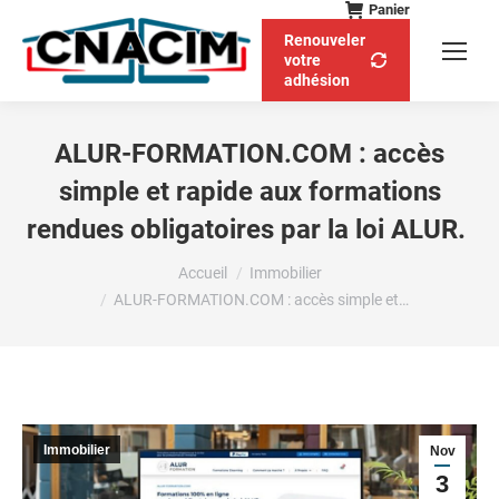
Panier
Renouveler
votre
adhésion
ALUR-FORMATION.COM : accès
simple et rapide aux formations
rendues obligatoires par la loi ALUR.
Vous êtes ici :
Accueil
Immobilier
ALUR-FORMATION.COM : accès simple et…
Immobilier
Nov
3