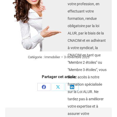
votre profession, en
effectuant votre
formation, rendue
obligatoire par la loi
ALUR, par le biais de la
CNACIM et en adhérant
à votre syndicat, la
CNACIM en tant que
Catégorie :
Immobilier
3 novembre 2025
"Membre 2 étoiles" ou
"Membre 3 étoiles", vous
Partager cet article
aurez accès à notre
formation spécialisée
Partager
Partager
Partager
sur la Loi ALUR. Ne
sur
sur
sur
tardez pas à améliorer
Facebook
X
LinkedIn
votre expertise et à
assurer votre