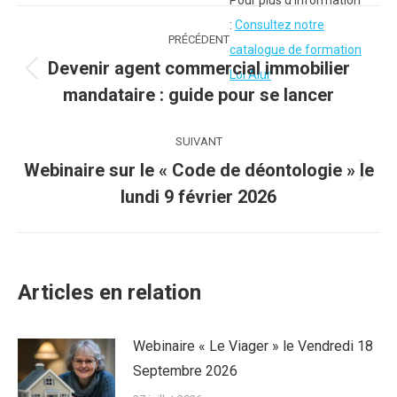
Pour plus d'information
Navigation
:
Consultez notre
PRÉCÉDENT
catalogue de formation
article
Devenir agent commercial immobilier
Loi Alur
Article
mandataire : guide pour se lancer
précédent
:
SUIVANT
Webinaire sur le « Code de déontologie » le
Article
lundi 9 février 2026
suivant
:
Articles en relation
Webinaire « Le Viager » le Vendredi 18
Septembre 2026