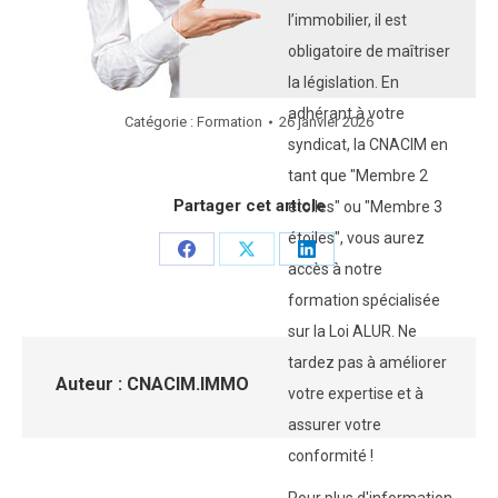
l’immobilier, il est
obligatoire de maîtriser
la législation. En
adhérant à votre
Catégorie :
Formation
26 janvier 2026
syndicat, la CNACIM en
tant que "Membre 2
Partager cet article
étoiles" ou "Membre 3
étoiles", vous aurez
Partager
Partager
Partager
accès à notre
sur
sur
sur
formation spécialisée
Facebook
X
LinkedIn
sur la Loi ALUR. Ne
tardez pas à améliorer
Auteur :
CNACIM.IMMO
votre expertise et à
assurer votre
conformité !