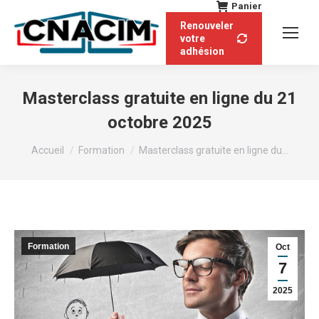
Panier
Renouveler
votre
adhésion
Masterclass gratuite en ligne du 21
octobre 2025
Vous êtes ici :
Accueil
Formation
Masterclass gratuite en ligne du…
Formation
Oct
7
2025