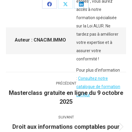
étoiles", vous aurez
Partager
Partager
Partager
accès à notre
sur
sur
sur
formation spécialisée
Facebook
X
LinkedIn
sur la Loi ALUR. Ne
tardez pas à améliorer
Auteur :
CNACIM.IMMO
votre expertise et à
assurer votre
conformité !
Pour plus d'information
Navigation
:
Consultez notre
PRÉCÉDENT
catalogue de formation
article
Masterclass gratuite en ligne du 9 octobre
Loi Alur
Article
2025
précédent
:
SUIVANT
Droit aux informations comptables pour
Article